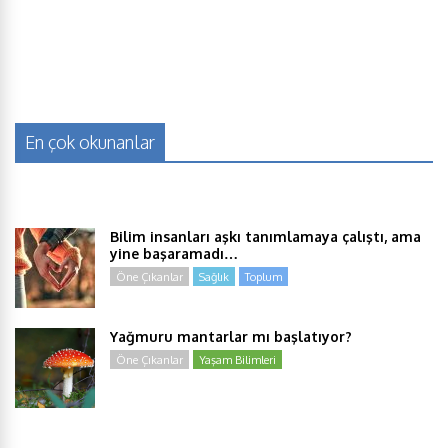
En çok okunanlar
Bilim insanları aşkı tanımlamaya çalıştı, ama
yine başaramadı…
Öne Çıkanlar
Sağlık
Toplum
Yağmuru mantarlar mı başlatıyor?
Öne Çıkanlar
Yaşam Bilimleri