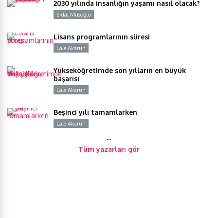
2030 yılında insanlığın yaşamı nasıl olacak?
Erdal Musoğlu
Y
Lisans programlarının süresi
Lale Akarun
Y
Yükseköğretimde son yılların en büyük
başarısı
Lale Akarun
Y
Beşinci yılı tamamlarken
Lale Akarun
Y
…
Tüm yazarları gör