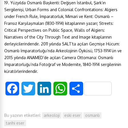
19. Yüzyılda Osmanlı Başkenti: Değişen İstanbul, Şark’ın
Sergilenişi, Urban Forms and Colonial Confrontations: Algiers
under French Rule, İmparatorluk, Mimari ve Kent: Osmanlı –
Fransız Karşılaşmaları (1830-1914) kitaplarının yazarı; Streets:
Critical Perspectives on Public Space, Walls of Algiers:
Narratives of the City Through Text and Image kitaplarının
derleyicilerindendir. 2011 yılında SALT’ta açılan Geçmişe Hücum:
Osmanlı İmparatorluğu’nda Arkeolojinin Öyküsü, 1753-1914’ün ve
2015 yılında ANAMED’de açılan Camera Ottomana: Osmanlı
İmparatorluğu’nda Fotoğraf ve Modernite, 1840-1914 sergilerinin
küratörlerindendir.
F
T
L
W
S
a
w
i
h
h
Bu yazının etiketleri:
arkeoloji
eski eser
osmanlı
c
i
n
a
a
tarihi eser