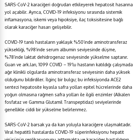
SARS-CoV-2 karaciğeri doğrudan etkileyerek hepatosit hasarına
yol açabilir. Ayrıca, COVID-19 infeksiyonu sırasında sistemik
inflamasyona, iskemi veya hipoksiye, ilaç toksisitesine bağlı
olarak karaciğer hasarı gelişebilir.
COVID-19 tanılı hastaların yaklaşık %50’inde aminotransferaz
yüksekliği, %98’inde serum albumin seviyesinde düşme,
%78’inde laktat dehidrogenaz seviyesinde yükselme saptanır.
Guan ve ark.ları, 1099 COVID – 19’lu hastanın katıldığı çalışmada
ağır klinikli olgularda aminotransferaz seviyesinin daha yüksek
olduğunu bildirdiler. İlginç bir bulgu; bu infeksiyonda ACE2
sentezi hepatosite kıyasla safra yolları epitel hücrelerinde daha
yoğun olmasına rağmen safra yolları ile ilgili enzimler (Alkalen
fosfataz ve Gamma Glutamil Transpeptidaz) seviyelerinde
genellikle ciddi bir yükselme belirlenmez.
SARS-CoV-2 barsak ya da kan yoluyla karaciğere ulaşmaktadır.
Viral hepatitli hastalarda COVID-19 süperinfeksiyonu hepatit
virüsünün replikasyonunu arttırmakta ve karaciğer hastalığının