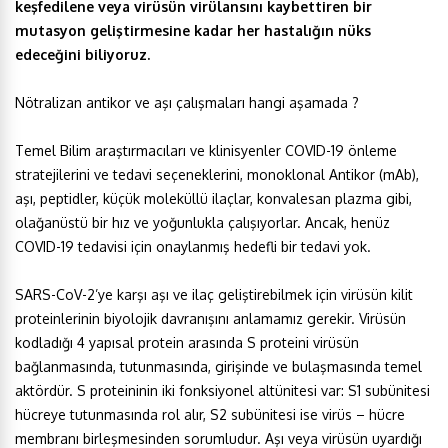
keşfedilene veya virüsün virülansını kaybettiren bir
mutasyon geliştirmesine kadar her hastalığın nüks
edeceğini biliyoruz.
Nötralizan antikor ve aşı çalışmaları hangi aşamada ?
Temel Bilim araştırmacıları ve klinisyenler COVID-19 önleme
stratejilerini ve tedavi seçeneklerini, monoklonal Antikor (mAb),
aşı, peptidler, küçük moleküllü ilaçlar, konvalesan plazma gibi,
olağanüstü bir hız ve yoğunlukla çalışıyorlar. Ancak, henüz
COVID-19 tedavisi için onaylanmış hedefli bir tedavi yok.
SARS-CoV-2’ye karşı aşı ve ilaç geliştirebilmek için virüsün kilit
proteinlerinin biyolojik davranışını anlamamız gerekir. Virüsün
kodladığı 4 yapısal protein arasında S proteini virüsün
bağlanmasında, tutunmasında, girişinde ve bulaşmasında temel
aktördür. S proteininin iki fonksiyonel altünitesi var: S1 subünitesi
hücreye tutunmasında rol alır, S2 subünitesi ise virüs – hücre
membranı birleşmesinden sorumludur. Aşı veya virüsün uyardığı