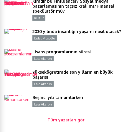
Kimdir bu Finfluencer? Sosyal medya
pazarlamasının taçsız kralı mı? Finansal
spekülatör mü?
Kültür
Y
2030 yılında insanlığın yaşamı nasıl olacak?
Erdal Musoğlu
Y
Lisans programlarının süresi
Lale Akarun
Y
Yükseköğretimde son yılların en büyük
başarısı
Lale Akarun
Y
Beşinci yılı tamamlarken
Lale Akarun
Y
…
Tüm yazarları gör