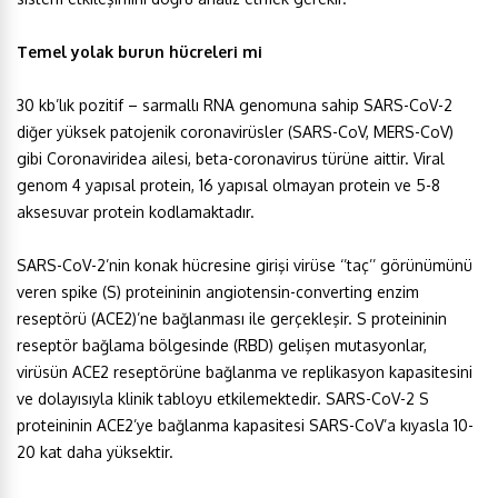
Temel yolak burun hücreleri mi
30 kb’lık pozitif – sarmallı RNA genomuna sahip SARS-CoV-2
diğer yüksek patojenik coronavirüsler (SARS-CoV, MERS-CoV)
gibi Coronaviridea ailesi, beta-coronavirus türüne aittir. Viral
genom 4 yapısal protein, 16 yapısal olmayan protein ve 5-8
aksesuvar protein kodlamaktadır.
SARS-CoV-2’nin konak hücresine girişi virüse ‘’taç’’ görünümünü
veren spike (S) proteininin angiotensin-converting enzim
reseptörü (ACE2)’ne bağlanması ile gerçekleşir. S proteininin
reseptör bağlama bölgesinde (RBD) gelişen mutasyonlar,
virüsün ACE2 reseptörüne bağlanma ve replikasyon kapasitesini
ve dolayısıyla klinik tabloyu etkilemektedir. SARS-CoV-2 S
proteininin ACE2’ye bağlanma kapasitesi SARS-CoV’a kıyasla 10-
20 kat daha yüksektir.