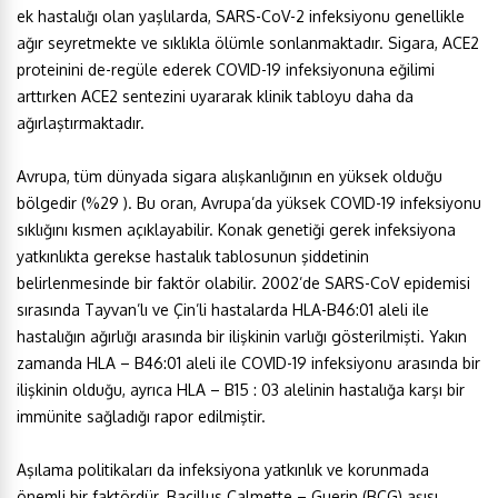
ek hastalığı olan yaşlılarda, SARS-CoV-2 infeksiyonu genellikle
ağır seyretmekte ve sıklıkla ölümle sonlanmaktadır. Sigara, ACE2
proteinini de-regüle ederek COVID-19 infeksiyonuna eğilimi
arttırken ACE2 sentezini uyararak klinik tabloyu daha da
ağırlaştırmaktadır.
Avrupa, tüm dünyada sigara alışkanlığının en yüksek olduğu
bölgedir (%29 ). Bu oran, Avrupa’da yüksek COVID-19 infeksiyonu
sıklığını kısmen açıklayabilir. Konak genetiği gerek infeksiyona
yatkınlıkta gerekse hastalık tablosunun şiddetinin
belirlenmesinde bir faktör olabilir. 2002’de SARS-CoV epidemisi
sırasında Tayvan’lı ve Çin’li hastalarda HLA-B46:01 aleli ile
hastalığın ağırlığı arasında bir ilişkinin varlığı gösterilmişti. Yakın
zamanda HLA – B46:01 aleli ile COVID-19 infeksiyonu arasında bir
ilişkinin olduğu, ayrıca HLA – B15 : 03 alelinin hastalığa karşı bir
immünite sağladığı rapor edilmiştir.
Aşılama politikaları da infeksiyona yatkınlık ve korunmada
önemli bir faktördür. Bacillus Calmette – Guerin (BCG) aşısı