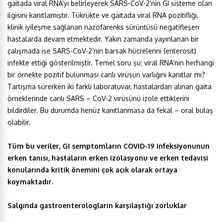
gaitada viral RNA’yı belirleyerek SARS-CoV-2’nin GI sisteme olan
ilgisini kanıtlamıştır. Tükrükte ve gaitada viral RNA pozitifliği,
klinik iyileşme sağlanan nazofarenks sürüntüsü negatifleşen
hastalarda devam etmektedir. Yakın zamanda yayınlanan bir
çalışmada ise SARS-CoV-2’nin barsak hücrelerini (enterosit)
infekte ettiği gösterilmiştir. Temel soru şu; viral RNA’nın herhangi
bir örnekte pozitif bulunması canlı virüsün varlığını kanıtlar mı?
Tartışma sürerken iki farklı laboratuvar, hastalardan alınan gaita
örneklerinde canlı SARS – CoV-2 virüsünü izole ettiklerini
bildirdiler. Bu durumda henüz kanıtlanmasa da fekal – oral bulaş
olabilir.
Tüm bu veriler, GI semptomların COVID-19 infeksiyonunun
erken tanısı, hastaların erken izolasyonu ve erken tedavisi
konularında kritik önemini çok açık olarak ortaya
koymaktadır.
Salgında gastroenterologların karşılaştığı zorluklar