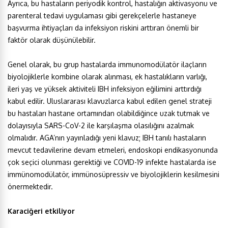
Ayrıca, bu hastaların periyodik kontrol, hastalığın aktivasyonu ve
parenteral tedavi uygulaması gibi gerekçelerle hastaneye
başvurma ihtiyaçları da infeksiyon riskini arttıran önemli bir
faktör olarak düşünülebilir.
Genel olarak, bu grup hastalarda immunomodülatör ilaçların
biyolojiklerle kombine olarak alınması, ek hastalıkların varlığı,
ileri yaş ve yüksek aktiviteli IBH infeksiyon eğilimini arttırdığı
kabul edilir. Uluslararası klavuzlarca kabul edilen genel strateji
bu hastaları hastane ortamından olabildiğince uzak tutmak ve
dolayısıyla SARS-CoV-2 ile karşılaşma olasılığını azalmak
olmalıdır. AGA’nın yayınladığı yeni klavuz; IBH tanılı hastaların
mevcut tedavilerine devam etmeleri, endoskopi endikasyonunda
çok seçici olunması gerektiği ve COVID-19 infekte hastalarda ise
immünomodülatör, immünosüpressiv ve biyolojiklerin kesilmesini
önermektedir.
Karaciğeri etkiliyor