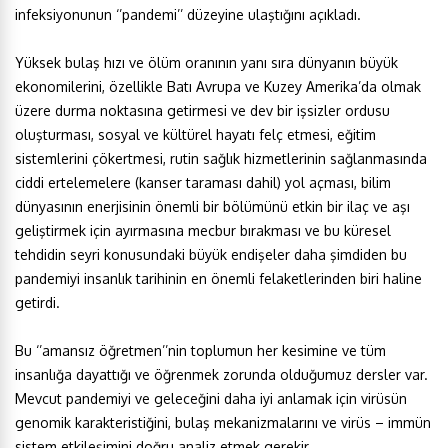
infeksiyonunun ‘’pandemi’’ düzeyine ulaştığını açıkladı.
Yüksek bulaş hızı ve ölüm oranının yanı sıra dünyanın büyük
ekonomilerini, özellikle Batı Avrupa ve Kuzey Amerika’da olmak
üzere durma noktasına getirmesi ve dev bir işsizler ordusu
oluşturması, sosyal ve kültürel hayatı felç etmesi, eğitim
sistemlerini çökertmesi, rutin sağlık hizmetlerinin sağlanmasında
ciddi ertelemelere (kanser taraması dahil) yol açması, bilim
dünyasının enerjisinin önemli bir bölümünü etkin bir ilaç ve aşı
geliştirmek için ayırmasına mecbur bırakması ve bu küresel
tehdidin seyri konusundaki büyük endişeler daha şimdiden bu
pandemiyi insanlık tarihinin en önemli felaketlerinden biri haline
getirdi.
Bu ‘’amansız öğretmen’’nin toplumun her kesimine ve tüm
insanlığa dayattığı ve öğrenmek zorunda olduğumuz dersler var.
Mevcut pandemiyi ve geleceğini daha iyi anlamak için virüsün
genomik karakteristiğini, bulaş mekanizmalarını ve virüs – immün
sistem etkileşimini doğru analiz etmek gerekir.