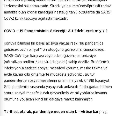
ilerlemesini hızlanmaktadır. Sirotik ya da immünosüpressif tedavi
almakta olan kronik karaciğer hastalığı tanılı olgularda da SARS-
CoV-2 klinik tabloyu ağırlaştırmaktadır.
COVID – 19 Pandemisinin Geleceği : Alt Edebilecek miyiz ?
Konuya bilimsel bir bakış açısıyla yaklaşırsak ‘’bu pandemide
gidilecek uzun bir yol ’’ un olduğunu görebiliriz. Günümüzde,
SARS-CoV-2’ye karşı aşı veya etkin, güvenli bir tedaviye
(nötralizan antikor / antiviral ilaç gibi ) sahip değiliz. Bu ölümcül
infeksiyonla sadece sosyal mesafeyi koruma, maske takma ve
evde kalma gibi önlemlerle mücadele ediyoruz . Bu tür
pandemilerde sosyal mesafenin önemi ne yazık ki 1918 İspanyol
Gribi pandemisi sırasında yaşayarak anlaşıldı ; 1. dalgadan hemen
sonra sosyal mesafe kuralı gevşetilmiş ve milyonlarca insanın
ölümüne yol açan ikinci bir dalgaya maruz kalınmıştır.
Tarihsel olarak, pandemiye neden olan bir virüse karşı aşı