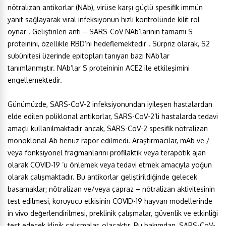
nötralizan antikorlar (NAb), virüse karşı güçlü spesifik immün
yanıt sağlayarak viral infeksiyonun hızlı kontrolünde kilit rol
oynar . Geliştirilen anti – SARS-CoV NAb’larının tamamı S
proteinini, özellikle RBD’ni hedeflemektedir . Sürpriz olarak, S2
subünitesi üzerinde epitopları tanıyan bazı NAb’lar
tanımlanmıştır. NAb’lar S proteininin ACE2 ile etkileşimini
engellemektedir.
Günümüzde, SARS-CoV-2 infeksiyonundan iyileşen hastalardan
elde edilen poliklonal antikorlar, SARS-CoV-2’li hastalarda tedavi
amaçlı kullanılmaktadır ancak, SARS-CoV-2 spesifik nötralizan
monoklonal Ab henüz rapor edilmedi. Araştırmacılar, mAb ve /
veya fonksiyonel fragmanlarını profilaktik veya terapötik ajan
olarak COVID-19 ‘u önlemek veya tedavi etmek amacıyla yoğun
olarak çalışmaktadır. Bu antikorlar geliştirildiğinde gelecek
basamaklar; nötralizan ve/veya çapraz – nötralizan aktivitesinin
test edilmesi, koruyucu etkisinin COVID-19 hayvan modellerinde
in vivo değerlendirilmesi, preklinik çalışmalar, güvenlik ve etkinliği
test edecek klinik çalışmalar, olacaktır. Bu bakımdan, SARS-CoV-