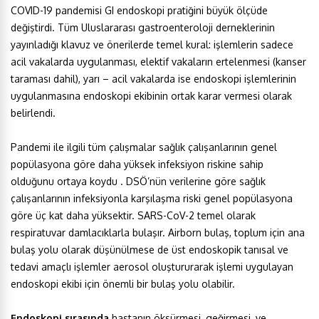
COVID-19 pandemisi GI endoskopi pratiğini büyük ölçüde
değiştirdi. Tüm Uluslararası gastroenteroloji derneklerinin
yayınladığı klavuz ve önerilerde temel kural: işlemlerin sadece
acil vakalarda uygulanması, elektif vakaların ertelenmesi (kanser
taraması dahil), yarı – acil vakalarda ise endoskopi işlemlerinin
uygulanmasına endoskopi ekibinin ortak karar vermesi olarak
belirlendi.
Pandemi ile ilgili tüm çalışmalar sağlık çalışanlarının genel
popülasyona göre daha yüksek infeksiyon riskine sahip
olduğunu ortaya koydu . DSÖ’nün verilerine göre sağlık
çalışanlarının infeksiyonla karşılaşma riski genel popülasyona
göre üç kat daha yüksektir. SARS-CoV-2 temel olarak
respiratuvar damlacıklarla bulaşır. Airborn bulaş, toplum için ana
bulaş yolu olarak düşünülmese de üst endoskopik tanısal ve
tedavi amaçlı işlemler aerosol oluştururarak işlemi uygulayan
endoskopi ekibi için önemli bir bulaş yolu olabilir.
Endoskopi sırasında
hastanın öksürmesi, geğirmesi, ve