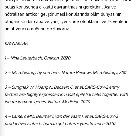
bulaş konusunda dikkatli davranılmasını gerektirir . Aşı ve
nötralizan antikor geliştirilmesi konularında bilim dünyasının
olağanüstü bir çaba ve yarış içerisinde olduklarını ve ilk verilerin
umut verici olduğunu gözlüyoruz.
KAYNAKLAR
1 – Nina Lauterbach, Omixon, 2020
2 – Microbiology by numbers. Nature Reviews Microbiology, 2011
3 – Sungnak W, Huang N, Becavin C, et al. SARS-CoV-2 entry
factors are highly expressed in nasal epitelial cells together with
innate immune genes. Nature Medicine 2020
4 – Lamers MM, Beumer J, van der Vaart J, et al. SARS-CoV-2
productively infects human gut enterocytes. Science 2020