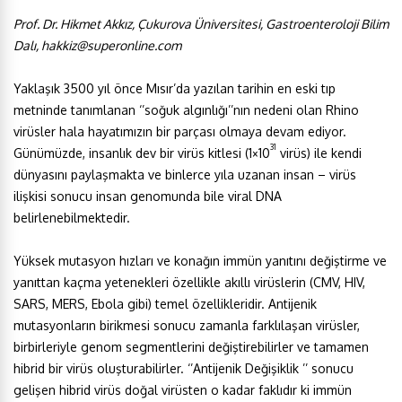
Prof. Dr. Hikmet Akkız, Çukurova Üniversitesi, Gastroenteroloji Bilim
Dalı, hakkiz@superonline.com
Yaklaşık 3500 yıl önce Mısır’da yazılan tarihin en eski tıp
metninde tanımlanan ‘’soğuk algınlığı’’nın nedeni olan Rhino
virüsler hala hayatımızın bir parçası olmaya devam ediyor.
31
Günümüzde, insanlık dev bir virüs kitlesi (1×10
virüs) ile kendi
dünyasını paylaşmakta ve binlerce yıla uzanan insan – virüs
ilişkisi sonucu insan genomunda bile viral DNA
belirlenebilmektedir.
Yüksek mutasyon hızları ve konağın immün yanıtını değiştirme ve
yanıttan kaçma yetenekleri özellikle akıllı virüslerin (CMV, HIV,
SARS, MERS, Ebola gibi) temel özellikleridir. Antijenik
mutasyonların birikmesi sonucu zamanla farklılaşan virüsler,
birbirleriyle genom segmentlerini değiştirebilirler ve tamamen
hibrid bir virüs oluşturabilirler. ‘’Antijenik Değişiklik ’’ sonucu
gelişen hibrid virüs doğal virüsten o kadar faklıdır ki immün