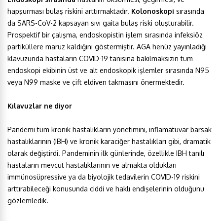
hapşurması bulaş riskini arttırmaktadır.
Kolonoskopi
sırasında
da SARS-CoV-2 kapsayan sıvı gaita bulaş riski oluşturabilir.
Prospektif bir çalışma, endoskopistin işlem sırasında infeksiöz
partiküllere maruz kaldığını göstermiştir. AGA henüz yayınladığı
klavuzunda hastaların COVID-19 tanısına bakılmaksızın tüm
endoskopi ekibinin üst ve alt endoskopik işlemler sırasında N95
veya N99 maske ve çift eldiven takmasını önermektedir.
Kılavuzlar ne diyor
Pandemi tüm kronik hastalıkların yönetimini, inflamatuvar barsak
hastalıklarının (IBH) ve kronik karaciğer hastalıkları gibi, dramatik
olarak değiştirdi. Pandeminin ilk günlerinde, özellikle IBH tanılı
hastaların mevcut hastalıklarının ve almakta oldukları
immünosüpressive ya da biyolojik tedavilerin COVID-19 riskini
arttırabileceği konusunda ciddi ve haklı endişelerinin olduğunu
gözlemledik.