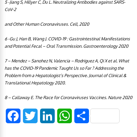
5 -Jiang S, Hillyer C, Du L. Neutralizing Antibodies against SARS-
CoV-2
and Other Human Coronaviruses. Cell, 2020
6 -Gu J, Han B, Wang J. COVID-19 : Gastrointestinal Manifestations
and Potential Fecal – Oral Transmission. Gastroenterology 2020
7 – Mendez – Sanohez N, Valencia – Rodriguez A, Qi X et al. What
has the COVID-19 Pandemic Taught Us so Far ? Addressing the
Problem from a Hepatologist’s Perspective. Journal of Clinical &
Translational Hepatology 2020.
8 – Callaway E. The Race for Coronaviruses Vaccines. Nature 2020
F
T
L
W
S
a
w
i
h
h