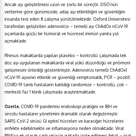
Ancak aşı geliştirilmesi uzun ve zorlu bir süreçtir. DSÖ’nün
verilerine göre günümüzde, aday aşı etkinliliğini ve güvenliğini
insanda test eden 8 çalışma yürütülmektedir. Oxford Üniversitesi
tarafından geliştirilen adenovirüs – temelli aşı ChAdOx nCoV-19
sıçanlarda güçlü bir hümoral ve hücresel immün yanıta yol
açmaktadır.
Rhesus makaklarda yapılan plasebo – kontrollü çalışmada tek
doz aşı uygulanan makaklarda viral yükü düşürdüğü ve pnömoni
gelişmesini önlediği gösterilmiştir. Adenovirüs temelli ChAdOx1
nCoV-19 aşısının etkinlik ve güvenliği semptomatik, PCR – pozitif,
COVID-19 tanılı hastaların katıldığı randomize – kontrollü, çok –
merkezli faz 1 klinik çalışmada araştırılmaktadır.
Özetle
, COVID-19 pandemisi endoskopi pratiğini ve IBH ve
sirozlu hastaların yönetimini dramatik olarak değiştirmiştir.
SARS-CoV-2 virüsü GI epitel hücreleri ve karaciğer hücrelerini
enfekte edebilmekte ve inflamasyona neden olmaktadır. Viral
RNA’ya ek olarak canlı virüsün gaitada izole edilmesi fekal – oral