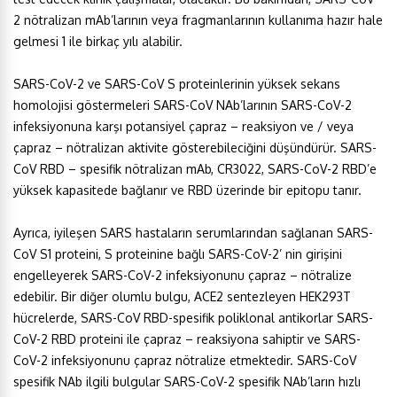
2 nötralizan mAb’larının veya fragmanlarının kullanıma hazır hale
gelmesi 1 ile birkaç yılı alabilir.
SARS-CoV-2 ve SARS-CoV S proteinlerinin yüksek sekans
homolojisi göstermeleri SARS-CoV NAb’larının SARS-CoV-2
infeksiyonuna karşı potansiyel çapraz – reaksiyon ve / veya
çapraz – nötralizan aktivite gösterebileciğini düşündürür. SARS-
CoV RBD – spesifik nötralizan mAb, CR3022, SARS-CoV-2 RBD’e
yüksek kapasitede bağlanır ve RBD üzerinde bir epitopu tanır.
Ayrıca, iyileşen SARS hastaların serumlarından sağlanan SARS-
CoV S1 proteini, S proteinine bağlı SARS-CoV-2’ nin girişini
engelleyerek SARS-CoV-2 infeksiyonunu çapraz – nötralize
edebilir. Bir diğer olumlu bulgu, ACE2 sentezleyen HEK293T
hücrelerde, SARS-CoV RBD-spesifik poliklonal antikorlar SARS-
CoV-2 RBD proteini ile çapraz – reaksiyona sahiptir ve SARS-
CoV-2 infeksiyonunu çapraz nötralize etmektedir. SARS-CoV
spesifik NAb ilgili bulgular SARS-CoV-2 spesifik NAb’ların hızlı