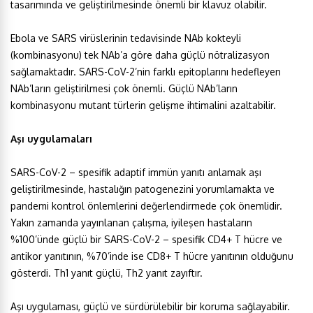
tasarımında ve geliştirilmesinde önemli bir klavuz olabilir.
Ebola ve SARS virüslerinin tedavisinde NAb kokteyli
(kombinasyonu) tek NAb’a göre daha güçlü nötralizasyon
sağlamaktadır. SARS-CoV-2’nin farklı epitoplarını hedefleyen
NAb’ların geliştirilmesi çok önemli. Güçlü NAb’ların
kombinasyonu mutant türlerin gelişme ihtimalini azaltabilir.
Aşı uygulamaları
SARS-CoV-2 – spesifik adaptif immün yanıtı anlamak aşı
geliştirilmesinde, hastalığın patogenezini yorumlamakta ve
pandemi kontrol önlemlerini değerlendirmede çok önemlidir.
Yakın zamanda yayınlanan çalışma, iyileşen hastaların
%100’ünde güçlü bir SARS-CoV-2 – spesifik CD4+ T hücre ve
antikor yanıtının, %70’inde ise CD8+ T hücre yanıtının olduğunu
gösterdi. Th1 yanıt güçlü, Th2 yanıt zayıftır.
Aşı uygulaması, güçlü ve sürdürülebilir bir koruma sağlayabilir.