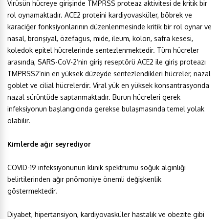
Virüsün hücreye girişinde TMPRSS proteaz aktivitesi de kritik bir
rol oynamaktadır. ACE2 proteini kardiyovasküler, böbrek ve
karaciğer fonksiyonlarının düzenlenmesinde kritik bir rol oynar ve
nasal, bronşiyal, özefagus, mide, ileum, kolon, safra kesesi,
koledok epitel hücrelerinde sentezlenmektedir. Tüm hücreler
arasında, SARS-CoV-2’nin giriş reseptörü ACE2 ile giriş proteazı
TMPRSS2’nin en yüksek düzeyde sentezlendikleri hücreler, nazal
goblet ve cilial hücrelerdir. Viral yük en yüksek konsantrasyonda
nazal sürüntüde saptanmaktadır. Burun hücreleri gerek
infeksiyonun başlangıcında gerekse bulaşmasında temel yolak
olabilir.
Kimlerde ağır seyrediyor
COVID-19 infeksiyonunun klinik spektrumu soğuk algınlığı
belirtilerinden ağır pnömoniye önemli değişkenlik
göstermektedir.
Diyabet, hipertansiyon, kardiyovasküler hastalık ve obezite gibi