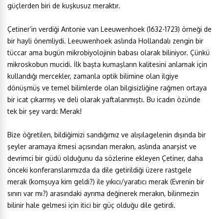
güçlerden biri de kuşkusuz meraktır.
Çetiner’in verdiği Antonie van Leeuwenhoek (1632-1723) örneği de
bir hayli önemliydi. Leeuwenhoek aslında Hollandalı zengin bir
tüccar ama bugün mikrobiyolojinin babası olarak biliniyor. Çünkü
mikroskobun mucidi. İlk başta kumaşların kalitesini anlamak için
kullandığı mercekler, zamanla optik bilimine olan ilgiye
dönüşmüş ve temel bilimlerde olan bilgisizliğine rağmen ortaya
bir icat çıkarmış ve deli olarak yaftalanmıştı. Bu icadın özünde
tek bir şey vardı: Merak!
Bize öğretilen, bildiğimizi sandığımız ve alışılagelenin dışında bir
şeyler aramaya itmesi açısından merakın, aslında anarşist ve
devrimci bir güdü olduğunu da sözlerine ekleyen Çetiner, daha
önceki konferanslarımızda da dile getirildiği üzere rastgele
merak (komşuya kim geldi?) ile yıkıcı/yaratıcı merak (Evrenin bir
sınırı var mı?) arasındaki ayrıma değinerek merakın, bilinmezin
bilinir hale gelmesi için itici bir güç olduğu dile getirdi.