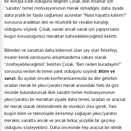
bir Avrupa icadı olduğuna değinen Çolak, ilkel insanlar için
“sanatın” temel motivasyonunun merak olmadığını, daha ziyade
daha pratik bir fayda sağlaması açısından “Nasıl hayatta kalırım?”
sorusuna aradıkları dini ve ritüelistik bir cevabın karşılığı
olduğunu söyledi. Çolak, sanatı ancak sanat için yapıyorsanız
bugün konuştuğumuz meraktan bahsedebileceğimizi belirtti.
Bilimden ve sanattan daha kökensel olan şey olan felsefeyi,
insanın kendi varoluşunu anlamlandırma çabası olarak
“özetleyebileceğimizi” belirten Çolak, “Ben neden buradayım?”
sorusuna verilen iki temel yanıt olduğunu söyledi:
Bilim ve
sanat.
Bu açıdan önceki konferanslarımızda da dile getirilen
sıradan merak ile yıkıcı/yaratıcı merak arasındaki farkı da göz
önünde bulundurursak ilkel sanatın temel motivasyonunun
yıkıcı/yaratıcı bir meraktan ziyade daha temel, sıradan ve araçsal
bir merak olarak nitelendirmek de mümkün olsa gerek. Yani
bugün bilim ve teknolojide ilerlemeyi sağlayan yıkıcı/yaratıcı
merakın, sanatta ancak ve ancak birkaç yüzyıllık bir geçmişi
olduğunu söyleyebiliriz. Daha öncesinde hep araçsal bir nitelik