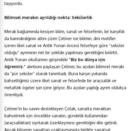
taşıyordu.
Bilimsel merakın ayrıldığı nokta: Sekülerlik
Merak bağlamında kesişen bilim, sanat ve felsefenin, bir karşıtlık
da barındırdığının altını çizen Çetiner ise bilimin, dini motifler
içeren ilkel sanat ve Antik Yunan öncesi felsefeye göre “seküler
olduğu” ayrımının net bir şekilde yapılması gerektiğini belirtti.
Antik Yunan okullarının girişindeki
“Biz bu dünya için
öğreniriz.”
alıntısını paylaşan Çetiner, bu açıdan bilimsel merakı
da “pür seküler” olarak tanımladı. Buna karşın yukarıda
bahsettiğimiz üzere ilkel sanat ve felsefede bir araçsallık ve
metafizik ögeler işin içine giriyor. Bu açıdan yaptığı ayrım oldukça
önemliydi.
Çetiner’in bu savını destekleyen Çolak, sanatta meraktan
bahsetmek için öncelikle sanatın, gündelik kullanımdan
(araçsallıktan) sıyrılarak özerkleşmesi gerektiğini dile getirdi.
Ancak kilisenin sanattan uzaklaşmasıyla birlikte sanatsal