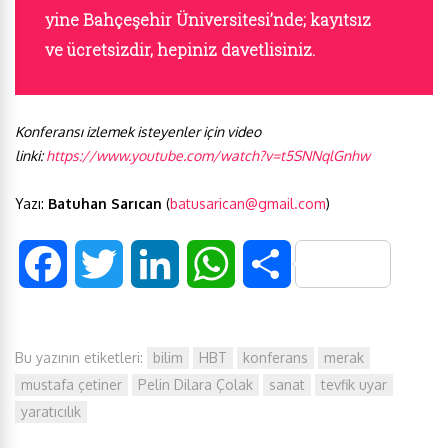
yine Bahçeşehir Üniversitesi’nde; k
ayıtsız
ve ücretsizdir, hepiniz davetlisiniz.
Konferansı izlemek isteyenler için video
linki:
https://www.youtube.com/watch?v=t5SNNqlGnhw
Yazı:
Batuhan Sarıcan
(
batusarican@gmail.com
)
F
T
L
W
S
a
w
i
h
h
Bu yazının etiketleri:
bilim
HBT
konferans
merak
c
i
n
a
a
mustafa çetiner
Pelin Dilara Çolak
sanat
tevfik uyar
e
t
k
t
r
yaratıcılık