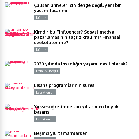
Çalışan anneler için denge değil, yeni bir
yaşam tasarımı
Kültür
Y
Kimdir bu Finfluencer? Sosyal medya
pazarlamasının taçsız kralı mı? Finansal
spekülatör mü?
Kültür
Y
2030 yılında insanlığın yaşamı nasıl olacak?
Erdal Musoğlu
Y
Lisans programlarının süresi
Lale Akarun
Y
Yükseköğretimde son yılların en büyük
başarısı
Lale Akarun
Y
Beşinci yılı tamamlarken