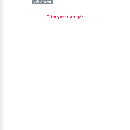
Lale Akarun
Y
…
Tüm yazarları gör