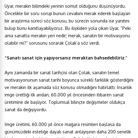
Uyar, merakın bilimdeki yerinin somut olduğunu düşünüyordu.
Öncelikle bir soru sorup bunun cevabını merak ederek başlayan
bir araştırma süreci söz konusu, bu sürecin sonunda ise yanıtını
bulup bunu kanıtlayabiliyoruz. Bu ilişkiden yola çıkan Uyar, “Peki
ama sanatta merakın yeri nedir; merak, sanatın bir motivasyonu
olabilir mi?” sorusunu sorarak Çolak’a söz verdi.
“Sanatı sanat için yapıyorsanız meraktan bahsedebiliriz.”
Aynı zamanda bir sanat tarihçisi olan Çolak, sanatın temel
motivasyonunun sanat tarihi boyunca sürekli farklılık gösterdiğini
ve merakın ilk aşamada söz konusu olmadığını hatırlattı: İnsanlık
imge ürettiği ilk andan, 60.000 yıl öncesinden itibaren sanat
üretimine de başlıyor. Toplumsal bilinçte değişmeler oldukça
sanat da değişiyordu.
İmge üretimi, 60.000 yıl önce mağara resimleri başlasa da
günümüzdeki estetiğe dayalı sanat anlayışının daha 200 senelik