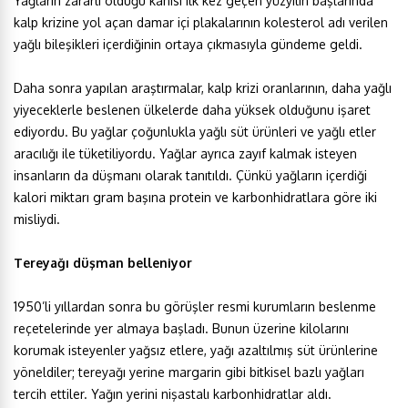
Yağların zararlı olduğu kanısı ilk kez geçen yüzyılın başlarında
kalp krizine yol açan damar içi plakalarının kolesterol adı verilen
yağlı bileşikleri içerdiğinin ortaya çıkmasıyla gündeme geldi.
Daha sonra yapılan araştırmalar, kalp krizi oranlarının, daha yağlı
yiyeceklerle beslenen ülkelerde daha yüksek olduğunu işaret
ediyordu. Bu yağlar çoğunlukla yağlı süt ürünleri ve yağlı etler
aracılığı ile tüketiliyordu. Yağlar ayrıca zayıf kalmak isteyen
insanların da düşmanı olarak tanıtıldı. Çünkü yağların içerdiği
kalori miktarı gram başına protein ve karbonhidratlara göre iki
misliydi.
Tereyağı düşman belleniyor
1950’li yıllardan sonra bu görüşler resmi kurumların beslenme
reçetelerinde yer almaya başladı. Bunun üzerine kilolarını
korumak isteyenler yağsız etlere, yağı azaltılmış süt ürünlerine
yöneldiler; tereyağı yerine margarin gibi bitkisel bazlı yağları
tercih ettiler. Yağın yerini nişastalı karbonhidratlar aldı.