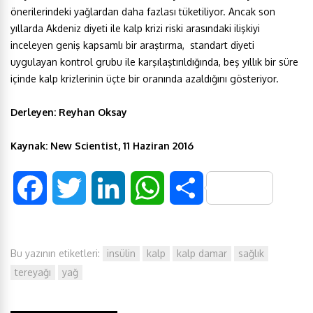
önerilerindeki yağlardan daha fazlası tüketiliyor. Ancak son
yıllarda Akdeniz diyeti ile kalp krizi riski arasındaki ilişkiyi
inceleyen geniş kapsamlı bir araştırma, standart diyeti
uygulayan kontrol grubu ile karşılaştırıldığında, beş yıllık bir süre
içinde kalp krizlerinin üçte bir oranında azaldığını gösteriyor.
Derleyen: Reyhan Oksay
Kaynak: New Scientist, 11 Haziran 2016
F
T
L
W
S
a
w
i
h
h
Bu yazının etiketleri:
insülin
kalp
kalp damar
sağlık
c
i
n
a
a
tereyağı
yağ
e
t
k
t
r