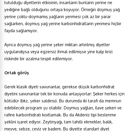
tutulduğu diyetlerin etkisinin, insanların bunların yerine ne
yediğine bağlı olduğunu ortaya koyuyor. Örneğin doymuş yağ
yerine çoklu-doymamış yağların yenmesi çok az bir yarar
sağlarken, doymuş yağ yerine karbonhidratların yenmesi hiçbir
fayda sağlamıyor.
Ayrıca doymuş yağ yerine şeker miktarı artırılmış diyetler
uygulandıysa veya egzersiz ihmal edilmişse yine kalp krizi
riskinde bir azalma tespit edilemiyor.
Ortak görüş
Gerek klasik diyeti savunanlar, gerekse düşük karbonhidrat
diyetini savunanlar tek bir konuda anlaşıyorlar: Şeker herkes için
kötüdür (bkz. şeker saldırısı). Bu durumda iki tarafı da memnun
edebilecek program şu olabilir. Doymuş yağları, ilave şekeri ve
rafine karbonhidratı kısıtlamak. Bu da Akdeniz tipi beslenme
şeklini işaret ediyor. Zeytinyağı, tam tahıllı ekmekler, balık,
meyve, sebze, ceviz ve badem. Bu diyette standart diyet