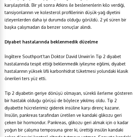
karşılaştırıldı. Bir yıl sonra Atkins ile beslenenlerin kilo verdiği,
tansiyonlarının ve kolesterol profillerinin düşük-yağ diyetini
izleyenlerden daha iyi durumda olduğu görüldü. 2 yıl süren bir
başka çalışmadan da benzer sonuçlar alındı.
Diyabet hastalarında beklenmedik düzelme
İngiltere Southport’tan Doktor David Unwin’in Tip 2 diyabet
hastalarında tespit ettiği beklenmedik iyileşme eğilimi, diyabet
hastalarının yüksek lifli karbonhidrat tüketmesi yolundaki klasik
önerileri ters yüz etti.
Tip 2 diyabetin geriye dönüşü olmayan, sürekli ilerleme gösteren
bir hastalık olduğu görüşü de böylece yıkılmış oldu. Tip 2
diyabette hücrelerimiz giderek insüline karşı direnç kazanır.
İnsülin, pankreas tarafından üretilen ve kandaki glikozu geri
çeken bir hormondur. Pankreas, glikozu geri almak için o kadar
yoğun bir çalışma temposuna girer ki, ürettiği insülin kandaki