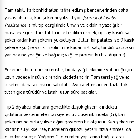
Tam tahıllı karbonhidratlar, rafine edilmiş benzerlerinden daha
yavaş olsa da, kan şekerini yükseltiyor.
Journal of Insulin
Resistance
isimli tıp dergisinde Unwin ve ekibinin yazdığı bir
makaleye göre tam tahıllı ince bir dilim ekmek, üç çay kaşığı saf
şeker kadar kan şekerini yükseltiyor. Bütün bir patates ise 9 kaşık
şekere eşit (ne var ki insülinin ne kadar hızlı salgılandığı patatesin
yanında ne yediğinize bağlıdır; yağ ve protein bu hızı düşürür).
Şeker insülin üretimini tetikler; bu da yağ birikimine yol açtığı için
uzun vadede insülin direncini şiddetlendirir. Tam tersi yağ ve et
tüketimi daha az insülin salgılatır. Ayrıca et insanı en fazla tok
tutan gıda türüdür ve iştahı uzun süre baskılar.
Tip 2 diyabeti olanlara genellikle düşük glisemik indeksli
gıdalarla beslenmeleri tavsiye edilir. Glisemik indeks (GI), kan
şekerinin ne hızla yükseldiğini gösteren bir ölçüdür. Kan şekeri ne
kadar hızlı yükselirse, hücrelerin glikozu yeterli hızla emmesi da
o kadar zorlaşır. Yağların GI ölçümleri yapılarına bağlı olarak