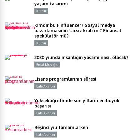
yaşam tasarımı
Kültür
Y
Kimdir bu Finfluencer? Sosyal medya
pazarlamasının taçsız kralı mı? Finansal
spekülatör mü?
Kültür
Y
2030 yılında insanlığın yaşamı nasıl olacak?
Erdal Musoğlu
Y
Lisans programlarının süresi
Lale Akarun
Y
Yükseköğretimde son yılların en büyük
başarısı
Lale Akarun
Y
Beşinci yılı tamamlarken
Lale Akarun
Y