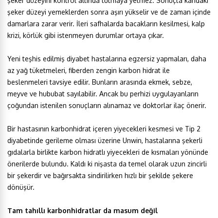
şeker düzeyini kontrol altında tutmaya yetmez. Sonuçta kandaki
şeker düzeyi yemeklerden sonra aşırı yükselir ve de zaman içinde
damarlara zarar verir. İleri safhalarda bacakların kesilmesi, kalp
krizi, körlük gibi istenmeyen durumlar ortaya çıkar.
Yeni teşhis edilmiş diyabet hastalarına egzersiz yapmaları, daha
az yağ tüketmeleri, fiberden zengin karbon hidrat ile
beslenmeleri tavsiye edilir. Bunların arasında ekmek, sebze,
meyve ve hububat sayılabilir. Ancak bu perhizi uygulayanların
çoğundan istenilen sonuçların alınamaz ve doktorlar ilaç önerir.
Bir hastasının karbonhidrat içeren yiyecekleri kesmesi ve Tip 2
diyabetinde gerileme olması üzerine Unwin, hastalarına şekerli
gıdalarla birlikte karbon hidratlı yiyecekleri de kısmaları yönünde
önerilerde bulundu. Kaldı ki nişasta da temel olarak uzun zincirli
bir şekerdir ve bağırsakta sindirilirken hızlı bir şekilde şekere
dönüşür.
Tam tahıllı karbonhidratlar da masum değil