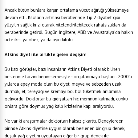
Ancak bütün bunlara karşın ortalama vücut ağırlığı yükselmeye
devam etti. Kiloların artması beraberinde Tip 2 diyabet gibi
yüzyılın sağlık krizi olarak nitelendirilebilecek rahatsızlıkları da
beraberinde getirdi. Bugün İngiltere, ABD ve Avustralya’da halkın
üçte ikisi ya obez, ya da aşırı kilolu…
Atkins diyeti ile birlikte gelen değişim
Bu katı görüşler, bazı insanların Atkins Diyeti olarak bilinen
beslenme tarzını benimsemesiyle sorgulanmaya başladı. 2000’li
yıllarda epey moda olan bu diyet, meyve ve sebzeden uzak
durmak, et, tereyağı ve kremayı bol bol tüketmek anlamına
geliyordu. Doktorlar bu gidişattan hiç memnun kalmadı, çünkü
onlara göre doymuş yağ kalp krizlerine kapı aralıyordu.
Ne var ki araştırmalar doktorları haksız çıkarttı. Deneylerden
birinde Atkins diyetine uygun olarak beslenen bir grup denek,
düşük-yağ diyetini uygulayan diğer bir grup denek ile