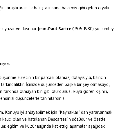
ini araştırarak, ilk bakışta insana basitmiş gibi gelen o yalın
sız yazar ve düşünür
Jean-Paul Sartre
(1905-1980) şu cümleyi
nıyor:
üşünme sürecinin bir parçası olamaz; dolayısıyla, bilincin
 farkındalıktır. İçinizde düşünceden başka bir şey olmasaydı,
farkında olmayan biri gibi olurdunuz. Rüya gören kişinin,
kendinizi düşüncelerle tanımlardınız.
m. Konuyu iyi anlayabilmek için “Kaynaklar” dan yararlanmak
alıcı olan ve hatırlanan Descartes’ın sözüdür ve özetle
ler, eğitim ve kültür ışığında kat ettiği aşamalar aşağıdaki