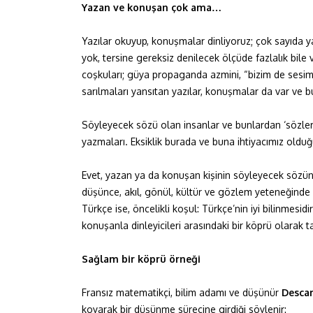
Yazan ve konuşan çok ama…
Yazılar okuyup, konuşmalar dinliyoruz; çok sayıda 
yok, tersine gereksiz denilecek ölçüde fazlalık bile v
coşkuları; güya propaganda azmini, “bizim de sesim
sarılmaları yansıtan yazılar, konuşmalar da var ve bu
Söyleyecek sözü olan insanlar ve bunlardan ‘sözlerin
yazmaları. Eksiklik burada ve buna ihtiyacımız oldu
Evet, yazan ya da konuşan kişinin söyleyecek sözü
düşünce, akıl, gönül, kültür ve gözlem yeteneğind
Türkçe ise, öncelikli koşul: Türkçe’nin iyi bilinmesi
konuşanla dinleyicileri arasındaki bir köprü olarak 
Sağlam bir köprü örneği
Fransız matematikçi, bilim adamı ve düşünür
Desca
koyarak bir düşünme sürecine girdiği söylenir: