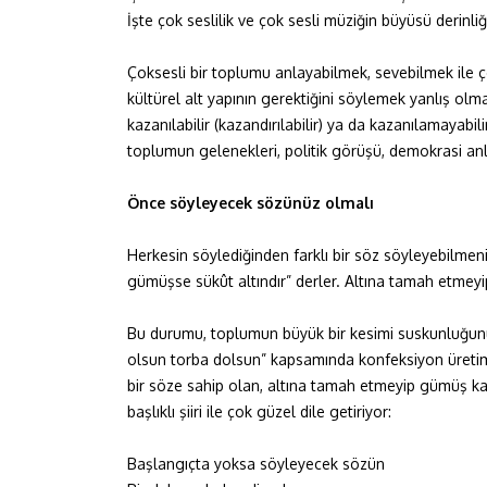
İşte çok seslilik ve çok sesli müziğin büyüsü derinliğ
Çoksesli bir toplumu anlayabilmek, sevebilmek ile ço
kültürel alt yapının gerektiğini söylemek yanlış olma
kazanılabilir (kazandırılabilir) ya da kazanılamayabil
toplumun gelenekleri, politik görüşü, demokrasi anla
Önce söyleyecek sözünüz olmalı
Herkesin söylediğinden farklı bir söz söyleyebilmen
gümüşse sükût altındır” derler. Altına tamah etmey
Bu durumu, toplumun büyük bir kesimi suskunluğunu ko
olsun torba dolsun” kapsamında konfeksiyon üret
bir söze sahip olan, altına tamah etmeyip gümüş kal
başlıklı şiiri ile çok güzel dile getiriyor:
Başlangıçta yoksa söyleyecek sözün