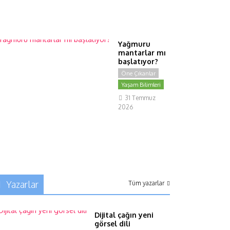
4
Ağustos
2026
Yağmuru
mantarlar mı
başlatıyor?
Öne Çıkanlar
Yaşam Bilimleri
31 Temmuz
2026
Yazarlar
Tüm yazarlar
Dijital çağın yeni
görsel dili