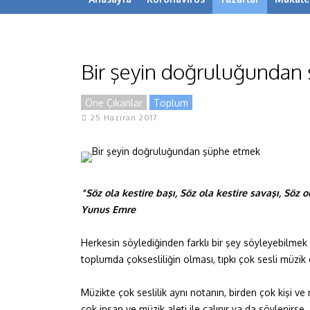
Bir şeyin doğruluğundan
Öne Çıkanlar
Toplum
25 Haziran 2017
“Söz ola kestire başı, Söz ola kestire savaşı,
Söz o
Yunus Emre
Herkesin söylediğinden farklı bir şey söyleyebilmek
toplumda çoksesliliğin olması, tıpkı çok sesli müzik 
Müzikte çok seslilik aynı notanın, birden çok kişi ve m
çok insan ve müzik aleti ile çalınır ya da söylenirse,