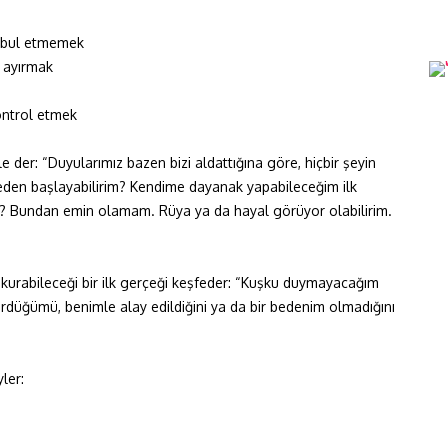
 kabul etmemek
a ayırmak
ontrol etmek
 der: “Duyularımız bazen bizi aldattığına göre, hiçbir şeyin
eden başlayabilirim? Kendime dayanak yapabileceğim ilk
im? Bundan emin olamam. Rüya ya da hayal görüyor olabilirim.
kurabileceği bir ilk gerçeği keşfeder: “Kuşku duymayacağım
düğümü, benimle alay edildiğini ya da bir bedenim olmadığını
ler: