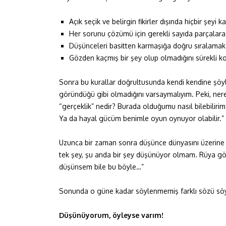
Açık seçik ve belirgin fikirler dışında hiçbir şeyi
Her sorunu çözümü için gerekli sayıda parçalar
Düşünceleri basitten karmaşığa doğru sıralamak
Gözden kaçmış bir şey olup olmadığını sürekli k
Sonra bu kurallar doğrultusunda kendi kendine şöyle
göründüğü gibi olmadığını varsaymalıyım. Peki, ner
“gerçeklik” nedir? Burada olduğumu nasıl bilebilir
Ya da hayal gücüm benimle oyun oynuyor olabilir.”
Uzunca bir zaman sonra düşünce dünyasını üzerine 
tek şey, şu anda bir şey düşünüyor olmam. Rüya gör
düşünsem bile bu böyle…”
Sonunda o güne kadar söylenmemiş farklı sözü söy
Düşünüyorum, öyleyse varım!