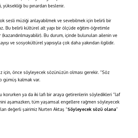
i, yüksekliği bu pınardan beslenir.
k sesli müziği anlayabilmek ve sevebilmek için belirli bir
z. Bu belirli kültürel alt yapı bir ölçüde eğitim-öğretimle
ir (kazandırılmayabilir). Bu durum, içinde bulunulan ailenin ve
yışı ve sosyokültürel yapısıyla çok daha yakından ilgilidir.
iz için, önce söyleyecek sözünüzün olması gerekir. “Söz
ip gümüş kalmak var.
rurken ya da iki lafı bir araya getirenlerin söyledikleri “laf
imini aşamazken, tüm yaşamsal engellere rağmen söyleyecek
an değerli şairimiz Nurten Aktaş “
Söyleyecek sözü olana
”