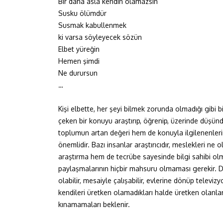
Bir daha asla kendin olamazsın
Susku ölümdür
Susmak kabullenmek
ki varsa söyleyecek sözün
Elbet yüreğin
Hemen şimdi
Ne durursun
…
Kişi elbette, her şeyi bilmek zorunda olmadığı gibi bi
çeken bir konuyu araştırıp, öğrenip, üzerinde düş
toplumun artan değeri hem de konuyla ilgilenenlerin
önemlidir. Bazı insanlar araştırıcıdır, meslekleri n
araştırma hem de tecrübe sayesinde bilgi sahibi olmuş
paylaşmalarının hiçbir mahsuru olmaması gerekir. Diğe
olabilir, mesaiyle çalışabilir, evlerine dönüp televizyo
kendileri üretken olamadıkları halde üretken olanla
kınamamaları beklenir.