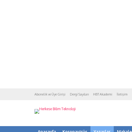
Abonelik ve Üye Girişi
Dergi Sayıları
HBT Akademi
İletişim
Anasayfa
Koronavirüs
Yazarlar
Makale