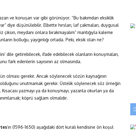
yazan ve konuşan var gibi görünüyor. “Bu bakımdan eksiklik
ar” diye düşünülebilir. Elbette hırsları, laf çakmaları, duygusal
iz çıksın, meydanı onlara bırakmayalım” mantığıyla kaleme
nların bolluğu, yaygınlığı ortada. Peki, eksik olan ne?
i’ dile getirebilecek, ifade edebilecek olanların konuşmaları,
ğunu fark edenlerin sayısının az olmasında.
nün olması gerekir. Ancak söylenecek sözün kaynağının
e olduğunu unutmamak gerekir. Üstelik söylenecek söz örneğin
dir. Kısacası yazmayı ya da konuşmayı, yazanla okurları ya da
tanımlarsak; köprü sağlam olmalıdır.
rtes
’ın (1596-1650) aşağıdaki dört kuralı kendisine ön koşul