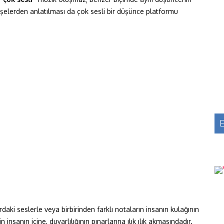
köşelerden anlatılması da çok sesli bir düşünce platformu
E
daki seslerle veya birbirinden farklı notaların insanın kulağının
nsanın içine, duyarlılığının pınarlarına ılık ılık akmasındadır.