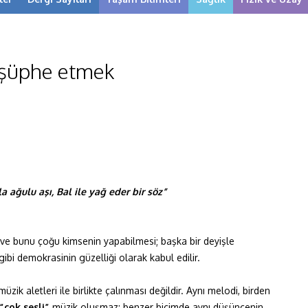
 şüphe etmek
la ağulu aşı, Bal ile yağ eder bir söz”
 ve bunu çoğu kimsenin yapabilmesi; başka bir deyişle
gibi demokrasinin güzelliği olarak kabul edilir.
üzik aletleri ile birlikte çalınması değildir. Aynı melodi, birden
“çok sesli”
müzik oluşmaz; benzer biçimde aynı düşüncenin