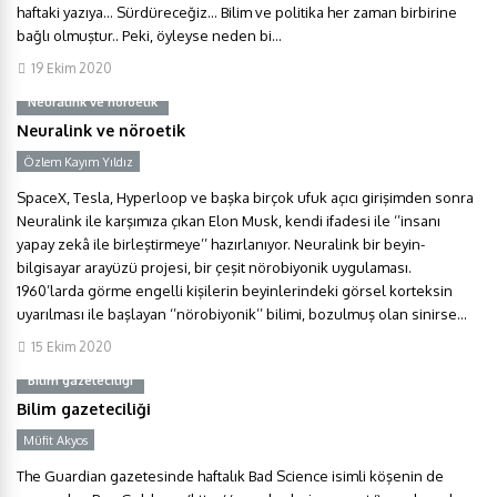
haftaki yazıya… Sürdüreceğiz… Bilim ve politika her zaman birbirine
bağlı olmuştur.. Peki, öyleyse neden bi...
19 Ekim 2020
Neuralink ve nöroetik
Neuralink ve nöroetik
Özlem Kayım Yıldız
Y
SpaceX, Tesla, Hyperloop ve başka birçok ufuk açıcı girişimden sonra
Neuralink ile karşımıza çıkan Elon Musk, kendi ifadesi ile ‘’insanı
yapay zekâ ile birleştirmeye’’ hazırlanıyor. Neuralink bir beyin-
bilgisayar arayüzü projesi, bir çeşit nörobiyonik uygulaması.
1960’larda görme engelli kişilerin beyinlerindeki görsel korteksin
uyarılması ile başlayan ‘’nörobiyonik’’ bilimi, bozulmuş olan sinirse...
15 Ekim 2020
Bilim gazeteciliği
Bilim gazeteciliği
Müfit Akyos
Y
The Guardian gazetesinde haftalık Bad Science isimli köşenin de