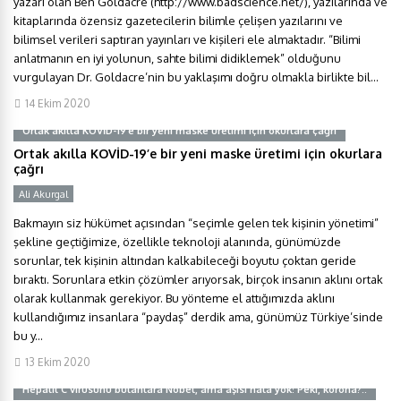
yazarı olan Ben Goldacre (http://www.badscience.net/), yazılarında ve
kitaplarında özensiz gazetecilerin bilimle çelişen yazılarını ve
bilimsel verileri saptıran yayınları ve kişileri ele almaktadır. “Bilimi
anlatmanın en iyi yolunun, sahte bilimi didiklemek” olduğunu
vurgulayan Dr. Goldacre’nin bu yaklaşımı doğru olmakla birlikte bil...
14 Ekim 2020
Ortak akılla KOVİD-19’e bir yeni maske üretimi için okurlara çağrı
Ortak akılla KOVİD-19’e bir yeni maske üretimi için okurlara
çağrı
Ali Akurgal
Y
Bakmayın siz hükümet açısından “seçimle gelen tek kişinin yönetimi”
şekline geçtiğimize, özellikle teknoloji alanında, günümüzde
sorunlar, tek kişinin altından kalkabileceği boyutu çoktan geride
bıraktı. Sorunlara etkin çözümler arıyorsak, birçok insanın aklını ortak
olarak kullanmak gerekiyor. Bu yönteme el attığımızda aklını
kullandığımız insanlara “paydaş” derdik ama, günümüz Türkiye’sinde
bu y...
13 Ekim 2020
Hepatit C virüsünü bulanlara Nobel, ama aşısı hâlâ yok! Peki, korona?..