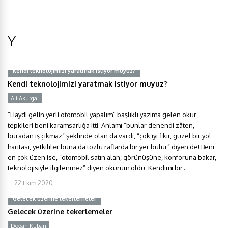
Y
Kendi teknolojimizi yaratmak istiyor muyuz?
Kendi teknolojimizi yaratmak istiyor muyuz?
Ali Akurgal
Y
“Haydi gelin yerli otomobil yapalım” başlıklı yazıma gelen okur
tepkileri beni karamsarlığa itti. Anlamı “bunlar denendi zâten,
buradan iş çıkmaz” şeklinde olan da vardı, “çok iyi fikir, güzel bir yol
haritası, yetkililer buna da tozlu raflarda bir yer bulur” diyen de! Beni
en çok üzen ise, “otomobil satın alan, görünüşüne, konforuna bakar,
teknolojisiyle ilgilenmez” diyen okurum oldu. Kendimi bir...
22 Ekim 2020
Gelecek üzerine tekerlemeler
Gelecek üzerine tekerlemeler
Doğan Kuban
Y