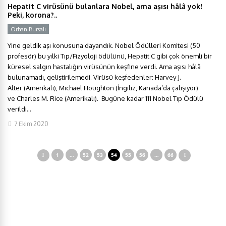
Hepatit C virüsünü bulanlara Nobel, ama aşısı hâlâ yok!
Peki, korona?..
Orhan Bursalı
Y
Yine geldik aşı konusuna dayandık. Nobel Ödülleri Komitesi (50
profesör) bu yılki Tıp/Fizyoloji ödülünü, Hepatit C gibi çok önemli bir
küresel salgın hastalığın virüsünün keşfine verdi. Ama aşısı hâlâ
bulunamadı, geliştirilemedi. Virüsü keşfedenler: Harvey J.
Alter (Amerikalı), Michael Houghton (İngiliz, Kanada’da çalışıyor)
ve Charles M. Rice (Amerikalı). Bugüne kadar 111 Nobel Tıp Ödülü
verildi...
7 Ekim 2020
1
…
52
53
54
55
56
…
66