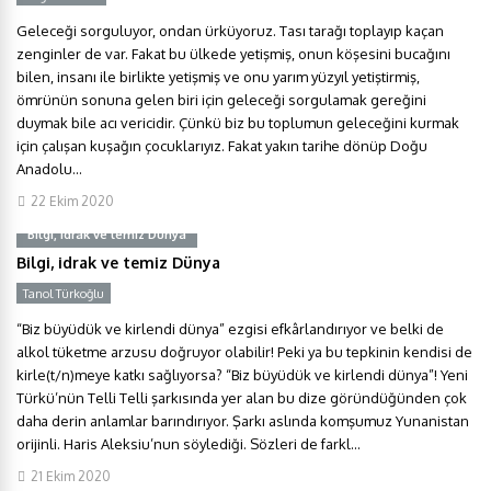
Geleceği sorguluyor, ondan ürküyoruz. Tası tarağı toplayıp kaçan
zenginler de var. Fakat bu ülkede yetişmiş, onun köşesini bucağını
bilen, insanı ile birlikte yetişmiş ve onu yarım yüzyıl yetiştirmiş,
ömrünün sonuna gelen biri için geleceği sorgulamak gereğini
duymak bile acı vericidir. Çünkü biz bu toplumun geleceğini kurmak
için çalışan kuşağın çocuklarıyız. Fakat yakın tarihe dönüp Doğu
Anadolu...
22 Ekim 2020
Bilgi, idrak ve temiz Dünya
Bilgi, idrak ve temiz Dünya
Tanol Türkoğlu
Y
“Biz büyüdük ve kirlendi dünya” ezgisi efkârlandırıyor ve belki de
alkol tüketme arzusu doğruyor olabilir! Peki ya bu tepkinin kendisi de
kirle(t/n)meye katkı sağlıyorsa? “Biz büyüdük ve kirlendi dünya”! Yeni
Türkü’nün Telli Telli şarkısında yer alan bu dize göründüğünden çok
daha derin anlamlar barındırıyor. Şarkı aslında komşumuz Yunanistan
orijinli. Haris Aleksiu’nun söylediği. Sözleri de farkl...
21 Ekim 2020