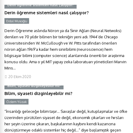
Derin öğrenme sistemleri nasıl çalışıyor?
Derin öğrenme sistemleri nasıl çalışıyor?
Erdal Musoğlu
Y
Derin Öğrenme aslında Nöron ya da Sinir Ağları (Neural Netwoks)
denilen ve 70 yıldır bilinen bir tekniğin yeni adı. 1944’de Chicago
üniversitesinden W. McCullough ve W. Pitts tarafından önerilen
nöron ağları 1969’a kadar hem sinirbilimi (neuroscience) hem
bilgisayar bilimi (computer science) alanlarında önemli bir araştırma
konusu oldu. Ama o yıl MIT yapay zeka laboratuarı yöneticileri Marvin
Mins...
20 Ekim 2020
Bilim, siyaseti dizginleyebilir mi?
Bilim, siyaseti dizginleyebilir mi?
Özlem Yüzak
Y
“İnsanlığı geleceğe bilim taşır… Savaşlar değil, kutuplaşmalar ve öfke
üzerinden yürütülen siyaset de değil, ekonomik çıkarları ve hırsları
her şeyin üzerine çıkaran, başkalarının kaybını kendi kazancına
dönüştürmeye odaklı sistemler hiç değil…” diye başlamıştık geçen