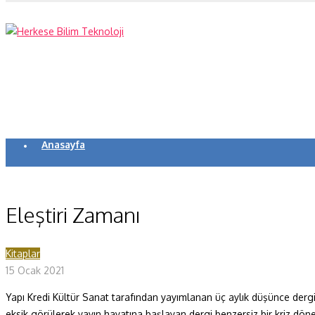
Anasayfa
Koronavirüs
Yazarlar
Eleştiri Zamanı
Makaleler
Kitaplar
Dergi Sayıları
15 Ocak 2021
Yaşam Bilimleri
Yapı Kredi Kültür Sanat tarafından yayımlanan üç aylık düşünce dergisi
Sağlık
eksik görülerek yayın hayatına başlayan dergi benzersiz bir kriz döne