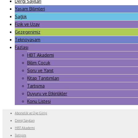
Dergi Sayıları
Yaşam Bilimleri
Sağlık
Fizik ve Uzay
Gezegenimiz
Teknoyaşam
Fazlası
HBT Akademi
Bilim Çocuk
Soru ve Yanıt
Kitap Tanıtımları
Tartışma
Duyuru ve Etkinlikler
Konu Listesi
Abonelik ve Üye Girişi
Dergi Sayıları
HBT Akademi
İletişim