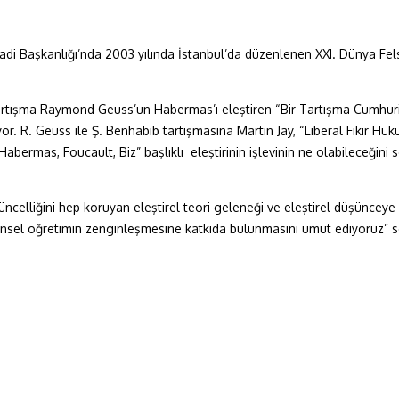
uradi Başkanlığı’nda 2003 yılında İstanbul’da düzenlenen XXI. Dünya 
lan tartışma Raymond Geuss’un Habermas’ı eleştiren “Bir Tartışma Cumhu
 R. Geuss ile Ş. Benhabib tartışmasına Martin Jay, “Liberal Fikir Hükümsüz
“Habermas, Foucault, Biz” başlıklı eleştirinin işlevinin ne olabileceği
Güncelliğini hep koruyan eleştirel teori geleneği ve eleştirel düşünceye 
üşünsel öğretimin zenginleşmesine katkıda bulunmasını umut ediyoruz”