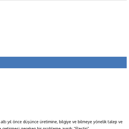
 altı yıl önce düşünce üretimine, bilgiye ve bilmeye yönelik talep ve
getirmesi gereken bir probleme ayırdı: “Eleştiri”.