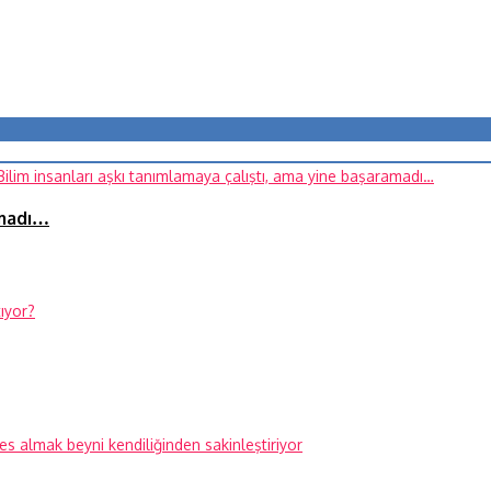
amadı…