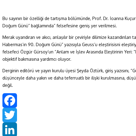
Bu sayının bir özelliği de tartışma bölümünde, Prof. Dr. İoanna Kuç
Doğum Günü” bağlamında” felsefesine geniş yer verilmesi.
Merak uyandıran ve akıcı, anlaşılır bir çeviriyle dilimize kazandırı
Habermas’ın 90. Doğum Günü” yazısıyla Geuss’u eleştirisisni eleştiriyor.
felsefeci Özgür Gürsoy’un “Anlam ve İşlev Arasında Eleştirinin Yeri: 
objektif bakmasına yardımcı oluyor.
Derginin editörü ve yayın kurulu üyesi Şeyda Öztürk, giriş yazısını, “
düşünceyle daha yakın ve daha teferruatlı bir ilişki kurulmasına, d
değil.
Facebook
Twitter