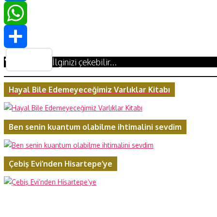
LinkedIn
WhatsApp
Share
İlginizi çekebilir...
Hayal Bile Edemeyeceğimiz Varlıklar Kitabı
Ben senin kuantum olabilme ihtimalini sevdim
Çebiş Evi’nden Hisartepe’ye