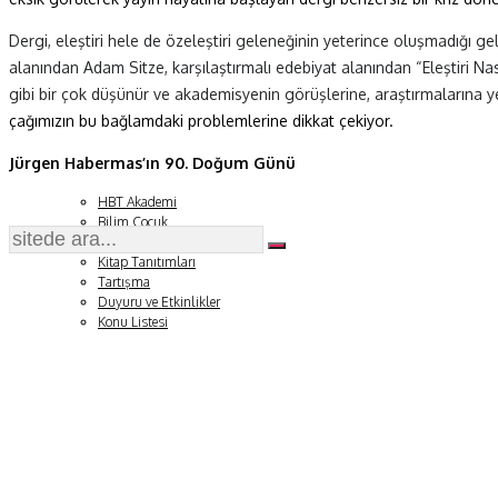
Dergi, eleştiri hele de özeleştiri geleneğinin yeterince oluşmadığı gel
Fizik ve Uzay
alanından Adam Sitze, karşılaştırmalı edebiyat alanından “Eleştiri Nas
Gezegenimiz
gibi bir çok düşünür ve akademisyenin görüşlerine, araştırmalarına yer
çağımızın bu bağlamdaki problemlerine dikkat çekiyor.
Teknoyaşam
Jürgen Habermas’ın 90. Doğum Günü
Fazlası
HBT Akademi
Bilim Çocuk
Soru ve Yanıt
Kitap Tanıtımları
Tartışma
Duyuru ve Etkinlikler
Konu Listesi