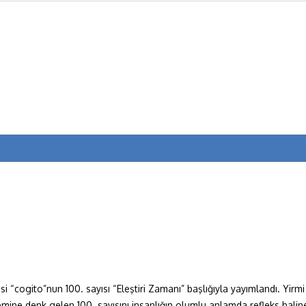
 “cogito”nun 100. sayısı “Eleştiri Zamanı” başlığıyla yayımlandı. Yirmi
mine denk gelen 100. sayısını insanlığın olumlu anlamda refleks haline 