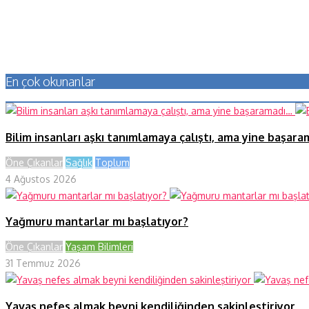
En çok okunanlar
Bilim insanları aşkı tanımlamaya çalıştı, ama yine başar
Öne Çıkanlar
Sağlık
Toplum
4 Ağustos 2026
Yağmuru mantarlar mı başlatıyor?
Öne Çıkanlar
Yaşam Bilimleri
31 Temmuz 2026
Yavaş nefes almak beyni kendiliğinden sakinleştiriyor