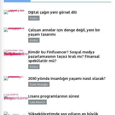
Dijital çağın yeni görsel dili
Kültür
Y
Çalışan anneler için denge değil, yeni bir
yaşam tasarımı
Kültür
Y
Kimdir bu Finfluencer? Sosyal medya
pazarlamasının taçsız kralı mı? Finansal
spekülatör mü?
Kültür
Y
2030 yılında insanlığın yaşamı nasıl olacak?
Erdal Musoğlu
Y
Lisans programlarının süresi
Lale Akarun
Y
Yükseköğretimde son yılların en büyük