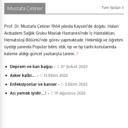
b
t
e
s
e
Mustafa Çetiner
Tüm Yazıları
o
e
d
A
Prof. Dr. Mustafa Çetiner 1964 yılında Kayseri'de doğdu. Halen
Acıbadem Sağlık Grubu Maslak Hastanesi'nde İç Hastalıkları,
o
r
I
p
Hematoloji Bölümü'nde görev yapmaktadır. Hekimliği ve öğretim
üyeliği yanında Popüler bilim, etik, tıp ve tıp tarihi konularında
k
n
p
kaleme aldığı güncel yazılarıyla tanınır.
Deprem ve kan bağışı
-
27 Şubat 2023
Asker kalbi…
-
13 Ekim 2022
Enfeksiyonlar ve kanser
-
3 Ekim 2022
Acı yemek iyidir…!
-
19 Ağustos 2022