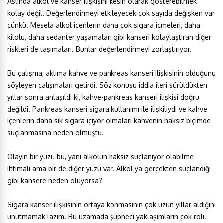
Aslında alkol ve kanser ilişkisini kesin olarak gösterebilmek
kolay değil. Değerlendirmeyi etkileyecek çok sayıda değişken var
çünkü. Mesela alkol içenlerin daha çok sigara içmeleri, daha
kilolu, daha sedanter yaşamaları gibi kanseri kolaylaştıran diğer
riskleri de taşımaları. Bunlar değerlendirmeyi zorlaştırıyor.
Bu çalışma, aklıma kahve ve pankreas kanseri ilişkisinin olduğunu
söyleyen çalışmaları getirdi. Söz konusu iddia ileri sürüldükten
yıllar sonra anlaşıldı ki, kahve-pankreas kanseri ilişkisi doğru
değildi. Pankreas kanseri sigara kullanımı ile ilişkiliydi ve kahve
içenlerin daha sık sigara içiyor olmaları kahvenin haksız biçimde
suçlanmasına neden olmuştu.
Olayın bir yüzü bu, yani alkolün haksız suçlanıyor olabilme
ihtimali ama bir de diğer yüzü var. Alkol ya gerçekten suçlandığı
gibi kansere neden oluyorsa?
Sigara kanser ilişkisinin ortaya konmasının çok uzun yıllar aldığını
unutmamak lazım. Bu uzamada şüpheci yaklaşımların çok rolü