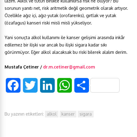
lazım. Alkol ve tütün birlikte kullanılırsa risk ne oluyor? Bu
sorunun yanıtı net, risk aritmetik değil geometrik olarak artıyor.
Özellikle ağız içi, ağız-yutak (orofarenks), gırtlak ve yutak
(özafagus) kanseri riski misli misli yükseliyor.
Yani sonuçta alkol kullanımı ile kanser gelişimi arasında inkâr
edilemez bir ilişki var ancak bu ilişki sigara kadar sıkı
görünmüyor. Eğer alkol alacaksak bu riski bilerek alalım derim.
Mustafa Çetiner /
dr.m.cetiner@gmail.com
F
T
L
W
S
a
w
i
h
h
Bu yazının etiketleri:
alkol
kanser
sigara
c
i
n
a
a
e
t
k
t
r